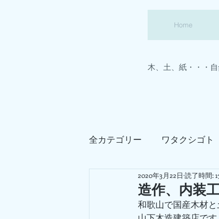
Home
木、土、紙・・・自
全カテゴリー
ワタクシゴト
2020年3月22日
読了時間: 
わかやまの家
真壁造り
造作、内装
和歌山で国産木材と
田舎暮らしの事
山下木造建築店です
建築あ