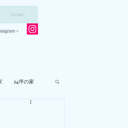
Contact
stagram＞
家
24坪の家
会
調査・点検