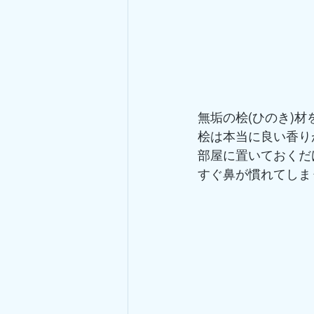
無垢の桧(ひのき)
桧は本当に良い香り
部屋に置いておくだ
すぐ鼻が慣れてしま