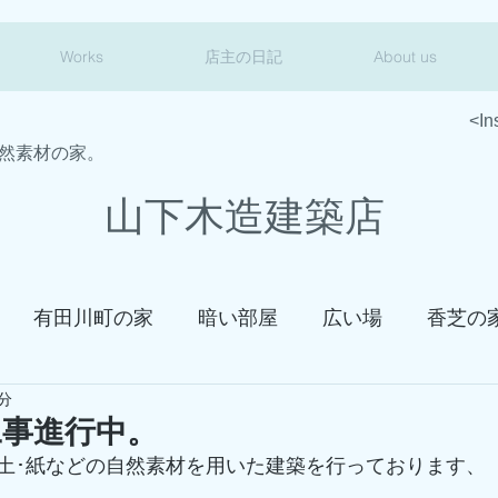
Works
店主の日記
About us
<In
然素材の家。
山下木造建築店
有田川町の家
暗い部屋
広い場
香芝の
1分
の家
御津の家
新築工事
改装工事
見学
工事進行中。
土･紙などの自然素材を用いた建築を行っております、
。
れこれ