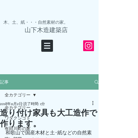
木、土、紙・・・自然素材の家。
山下木造建築店
記事
全カテゴリー
2018年11月2日
読了時間: 1分
全カテゴリー
造り付け家具も大工造作で
ワタクシゴト
作ります。
有田川町の家
和歌山で国産木材と土･紙などの自然素