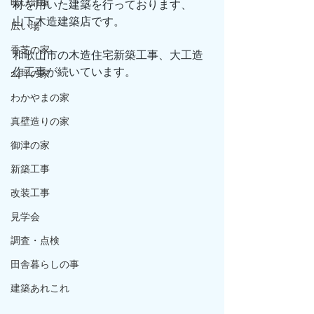
暗い部屋
材を用いた建築を行っております、
山下木造建築店です。
広い場
香芝の家
和歌山市の木造住宅新築工事、大工造
作工事が続いています。
24坪の家
わかやまの家
真壁造りの家
御津の家
新築工事
改装工事
見学会
調査・点検
田舎暮らしの事
建築あれこれ