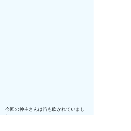
今回の神主さんは笛も吹かれていまし
た。
巫女さんが来られたりすることもあり
(巫女さん複数名の場合もある)、