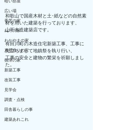
暗い部屋
広い場
和歌山で国産木材と土･紙などの自然素
香芝の家
材を用いた建築を行っております、
山下木造建築店です。
24坪の家
わかやまの家
有田川町の木造住宅新築工事、工事に
真壁造りの家
先立ちまして地鎮祭を執り行い、
工事の安全と建物の繁栄を祈願しまし
御津の家
た。
新築工事
改装工事
見学会
調査・点検
田舎暮らしの事
建築あれこれ