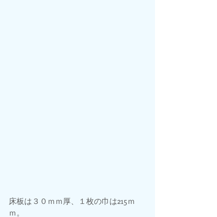
床板は３０ｍｍ厚、１枚の巾は215ｍ
ｍ。