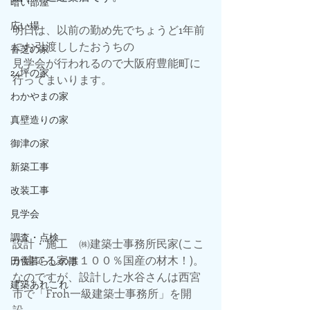
暗い部屋
広い場
明日は、以前の勤め先でちょうど1年前
にお引渡ししたおうちの
香芝の家
見学会が行われるので大阪府豊能町に
24坪の家
行ってまいります。
わかやまの家
真壁造りの家
御津の家
新築工事
改装工事
見学会
調査・点検
設計・施工　㈱建築士事務所民家(ここ
が建てる家は１００％国産の材木！)。
田舎暮らしの事
なのですが、設計した水谷さんは西宮
建築あれこれ
市で「Froh一級建築士事務所」を開
設、