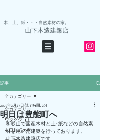
木、土、紙・・・自然素材の家。
山下木造建築店
記事
全カテゴリー
2015年2月27日
読了時間: 2分
全カテゴリー
明日は豊能町へ
ワタクシゴト
和歌山で国産木材と土･紙などの自然素
有田川町の家
材を用いた建築を行っております、
山下木造建築店です。