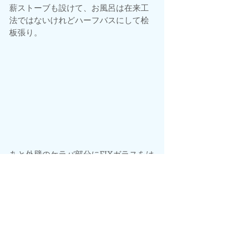
薪ストーブも設けて、お風呂は在来工
法ではないけれどハーフバスにして桧
板張り。
あと外壁のケラバ部分にFIXガラスをは
めこんだり。
かなり大変で楽しい工事でした。
大工さん始め職人さんや水谷さんや周
りの皆様に
助けてもらいながらようやく完了し