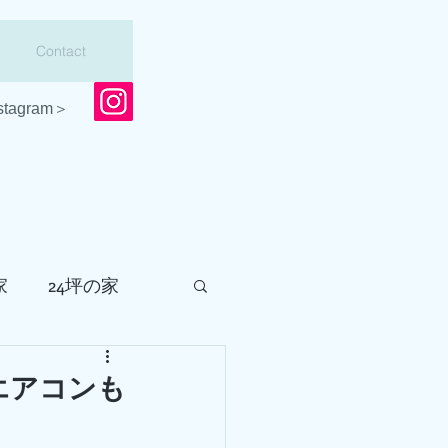
Contact
stagram＞
家
24坪の家
会
調査・点検
エアコンも