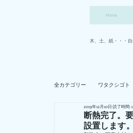
Home
木、土、紙・・・自
全カテゴリー
ワタクシゴト
2019年12月10日
読了時間: 
わかやまの家
真壁造り
断熱完了。
設置します
田舎暮らしの事
建築あ