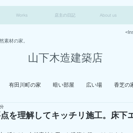
Works
店主の日記
About us
<In
然素材の家。
山下木造建築店
有田川町の家
暗い部屋
広い場
香芝の
1分
の家
御津の家
新築工事
改装工事
見学
要点を理解してキッチリ施工。床下
。
れこれ