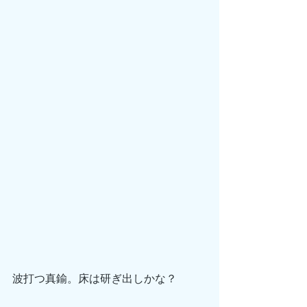
波打つ真鍮。床は研ぎ出しかな？