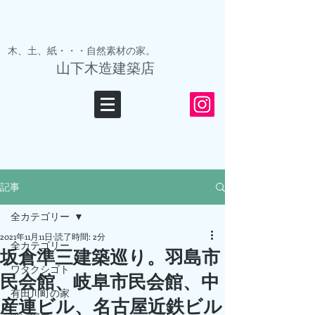
木、土、紙・・・自然素材の家。
山下木造建築店
記事
全カテゴリー
2021年11月11日
読了時間: 2分
全カテゴリー
坂倉準三建築巡り。羽島市
ワタクシゴト
民会館、岐阜市民会館、中
有田川町の家
産連ビル、名古屋近鉄ビル