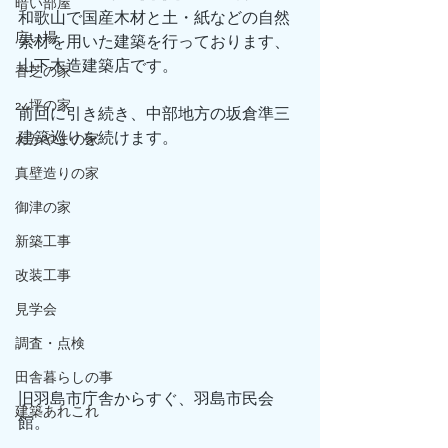
暗い部屋
和歌山で国産木材と土・紙などの自然
広い場
素材を用いた建築を行っております、
山下木造建築店です。
香芝の家
24坪の家
前回に引き続き、中部地方の坂倉準三
建築巡りを続けます。
わかやまの家
真壁造りの家
御津の家
新築工事
改装工事
見学会
調査・点検
田舎暮らしの事
旧羽島市庁舎からすぐ、羽島市民会
建築あれこれ
館。