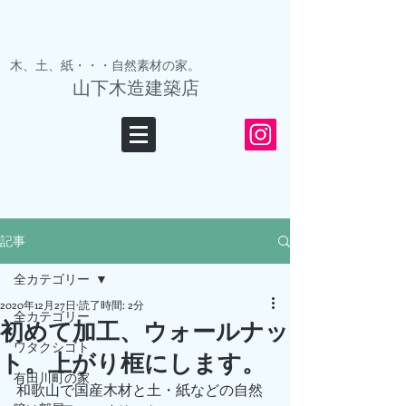
木、土、紙・・・自然素材の家。
山下木造建築店
記事
全カテゴリー
2020年12月27日
読了時間: 2分
全カテゴリー
初めて加工、ウォールナッ
ワタクシゴト
ト。上がり框にします。
有田川町の家
和歌山で国産木材と土・紙などの自然