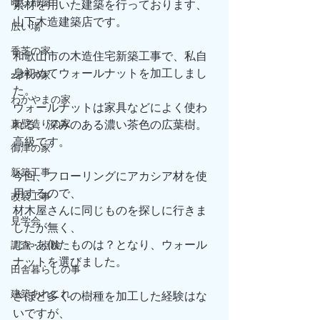
暗い部屋
素材を用いた建築を行っております、
山下木造建築店です。
広い場
香芝の家
和歌山市の木造住宅新築工事で、私自
身初めてウォールナットを加工しまし
24坪の家
た。
わかやまの家
ウォールナットは家具などによく使わ
真壁造りの家
れる、深みのある濃い茶色の広葉樹。
高級です。
御津の家
新築工事
今回、フローリングにアカシア材を使
用するので、
改装工事
材木屋さんに同じものを探しに行きま
見学会
したが無く、
じゃあ似たものは？となり、ウォール
調査・点検
ナットを選びました。
田舎暮らしの事
建築あれこれ
さほど多くの樹種を加工した経験はな
いですが、