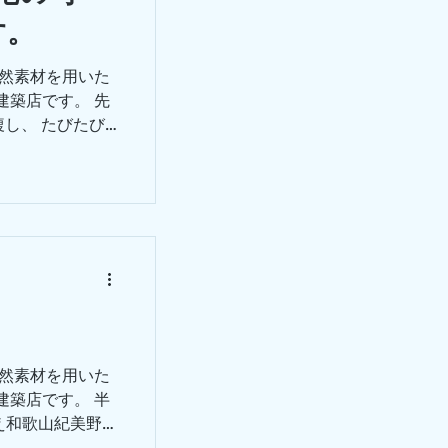
す。
自然素材を用いた
建築店です。 先
複し、 たびたび
庫県たつの市で
たにホームペー
自然素材を用いた
建築店です。 半
え和歌山紀美野に
の木工事のお手