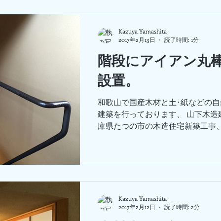
Kazuya Yamashita
2017年2月13日
読了時間: 1分
階段にアイアン丸
設置。
和歌山で国産木材と土･紙などの
建築を行っております、 山下木造
庫県たつの市の木造住宅新築工事
アイアンの丸棒でオーダーして作
た。鉄です。 取付作業中。 事前
てから製作しているとはいえ、...
Kazuya Yamashita
2017年2月12日
読了時間: 2分