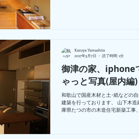
伝い、 夜は当店の仕事の見積りや
ワーク、という毎日です。...
Kazuya Yamashita
2017年3月7日
読了時間: 1分
御津の家、iphon
ゃっと写真(屋内編)
和歌山で国産木材と土･紙などの
建築を行っております、 山下木造
庫県たつの市の木造住宅新築工事
写真を掲載しました。 今日はメイ
ング、キッチン、リビングの 完成
せていただきます。 ダイニングキッ