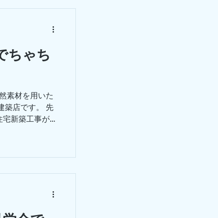
eでちゃち
自然素材を用いた
建築店です。 先
住宅新築工事が完
ただきました。
々や、...