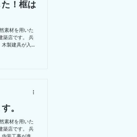
した！框は
自然素材を用いた
建築店です。 兵
、木製建具が入り
くれたレールに
 建具屋さんの
ます。...
ます。
自然素材を用いた
建築店です。 兵
、内装工事が進ん