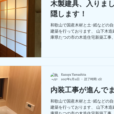
木製建具、入りま
隠します！
和歌山で国産木材と土･紙などの
建築を行っております、 山下木造
庫県たつの市の木造住宅新築工事
ました。 先日、左官さんが埋めて
玄関の格子戸を取り付けています。
背と比べると高さのある戸だとわかり
Kazuya Yamashita
2017年2月11日
読了時間: 1分
内装工事が進んで
和歌山で国産木材と土･紙などの
建築を行っております、 山下木造
庫県たつの市の木造住宅新築工事