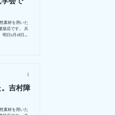
見学会で
自然素材を用いた
建築店です。 兵
明日2月18日、
により、 設計事
ので、...
た。吉村障
自然素材を用いた