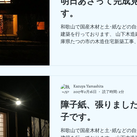
明日あさって完成
す。
和歌山で国産木材と土･紙などの
建築を行っております、 山下木造
庫県たつの市の木造住宅新築工事、 
あさって19日とお施主様のご厚意
務所さんが完成見学会を実施されます
Kazuya Yamashita
2017年2月16日
読了時間: 2分
障子紙、張りまし
子です。
和歌山で国産木材と土･紙などの