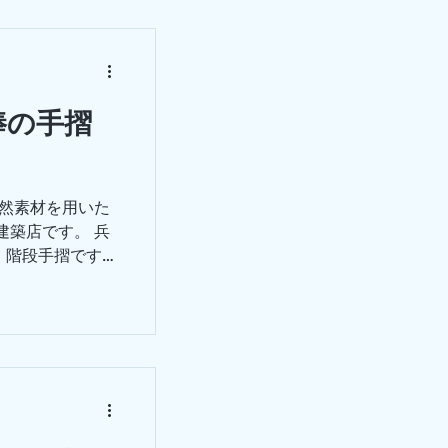
棒の手摺
自然素材を用いた
建築店です。 兵
、階段手摺です。
ってもらいまし
に採寸に来てくれ