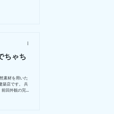
図面等のデスク
eでちゃち
自然素材を用いた
建築店です。 兵
、前回外観の完成
ンとなるダイニ
写真をご紹介さ
チン。...