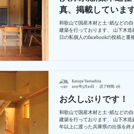
真、掲載していま
和歌山で国産木材と土･紙などの
建築を行っております、 山下木造
日の私個人のfacebookの投稿と重
のお知らせで誠に恐縮ですが、 兵
施工した新築木造住宅の写真を 新
ジに掲載しています。...
Kazuya Yamashita
2017年5月21日
読了時間: 1分
お久しぶりです！
和歌山で国産木材と土･紙などの
建築を行っております、 山下木造
年以上に渡った兵庫県の出張を終
戻ってから、 日中は友人の工務店