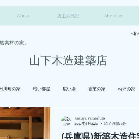
Works
店主の日記
About us
<In
然素材の家。
山下木造建築店
田川町の家
暗い部屋
広い場
香芝の家
24坪の家
御津の家
新築工事
改装工事
見学会
調査・点
Kazuya Yamashita
2017年6月24日
読了時間: 1分
(兵庫県)新築木造