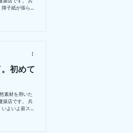
建築店です。 兵
、障子紙が張られ
引違い障子(ここの
の壁に2枚とも引
...
了。初めて
自然素材を用いた
建築店です。 兵
、いよいよ薪スト
めて火を点け
組立中。 煙突完