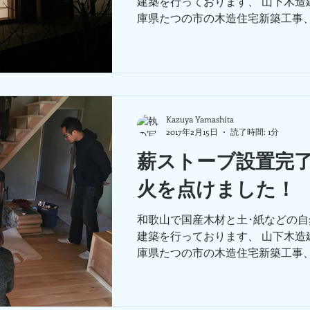
建築を行っております、 山下木造
庫県たつの市の木造住宅新築工事
ました。 この写真の正面は2枚の
場合正しくは2枚引き込み。 左側
き込んで収納することが出来ます。)が
Kazuya Yamashita
2017年2月15日
読了時間: 1分
薪ストーブ設置完
火を点けました！
和歌山で国産木材と土･紙などの
建築を行っております、 山下木造
庫県たつの市の木造住宅新築工事
ーブが完成。 お施主様と一緒に初
る、火入れ式も行いました。 煙突
成。...