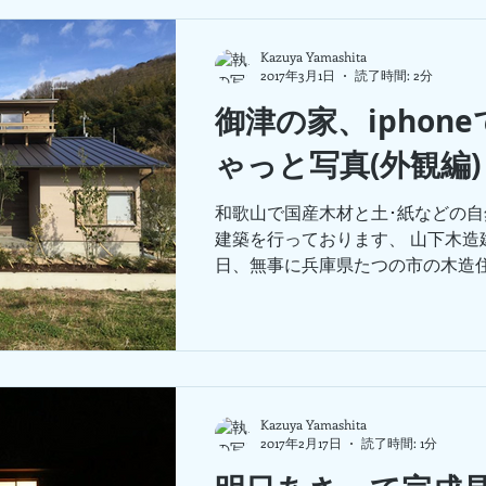
Kazuya Yamashita
2017年3月1日
読了時間: 2分
御津の家、iphon
ゃっと写真(外観編)
和歌山で国産木材と土･紙などの
建築を行っております、 山下木造
日、無事に兵庫県たつの市の木造
了し、 完成見学会も開催させてい
おうちの建築をお考えのたくさんの方
Kazuya Yamashita
2017年2月17日
読了時間: 1分